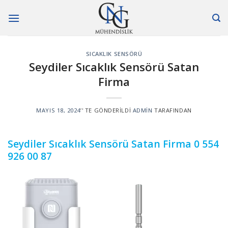
Skip
to
content
SICAKLIK SENSÖRÜ
Seydiler Sıcaklık Sensörü Satan
Firma
MAYIS 18, 2024
’' TE GÖNDERILDI
ADMIN
TARAFINDAN
Seydiler Sıcaklık Sensörü Satan Firma
0 554
926 00 87