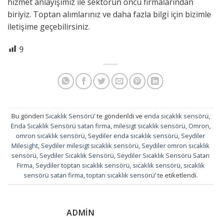
hizmet anlayışımız ile sektörün öncü firmalarından
biriyiz. Toptan alımlarınız ve daha fazla bilgi için bizimle
iletişime geçebilirsiniz.
9
Bu gönderi
Sıcaklık Sensörü
’ te gönderildi ve
enda sıcaklık sensörü
,
Enda Sıcaklık Sensörü satan firma
,
milesigt sıcaklık sensörü
,
Omron
,
omron sıcaklık sensörü
,
Seydiler enda sıcaklık sensörü
,
Seydiler
Milesight
,
Seydiler milesigt sıcaklık sensörü
,
Seydiler omron sıcaklık
sensörü
,
Seydiler Sıcaklık Sensörü
,
Seydiler Sıcaklık Sensörü Satan
Firma
,
Seydiler toptan sıcaklık sensörü
,
sıcaklık sensörü
,
sıcaklık
sensörü satan firma
,
toptan sıcaklık sensörü
’ te etiketlendi.
ADMIN