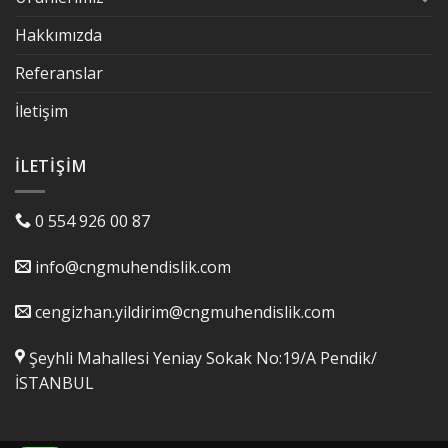
Hakkımızda
Referanslar
İletişim
İLETIŞIM
0 554 926 00 87
info@cngmuhendislik.com
cengizhan.yildirim@cngmuhendislik.com
Şeyhli Mahallesi Yeniay Sokak No:19/A Pendik/
İSTANBUL