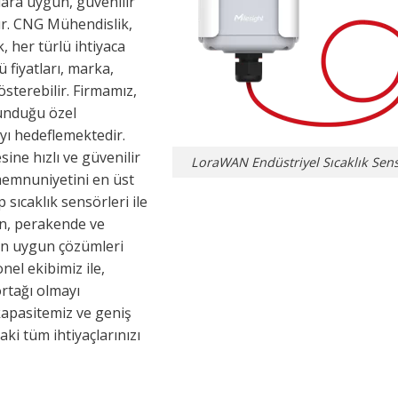
lara uygun, güvenilir
ır. CNG Mühendislik,
, her türlü ihtiyaca
 fiyatları, marka,
österebilir. Firmamız,
sunduğu özel
ayı hedeflemektedir.
sine hızlı ve güvenilir
LoraWAN Endüstriyel Sıcaklık Sen
memnuniyetini en üst
 sıcaklık sensörleri ile
ken, perakende ve
 en uygun çözümleri
el ekibimiz ile,
ortağı olmayı
apasitemiz ve geniş
aki tüm ihtiyaçlarınızı