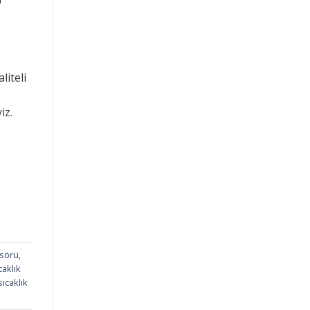
liteli
iz.
nsörü
,
caklık
sıcaklık