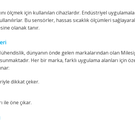
ğını ölçmek için kullanılan cihazlardır. Endüstriyel uygulamal
anılırlar. Bu sensörler, hassas sıcaklık ölçümleri sağlayara
esine olanak tanır.
eri
Mühendislik, dünyanın önde gelen markalarından olan Milesi
sunmaktadır. Her bir marka, farklı uygulama alanları için öz
unar:
iyle dikkat çeker.
 ile öne çıkar.
ı