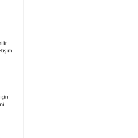
ilir
etişim
için
ni
n