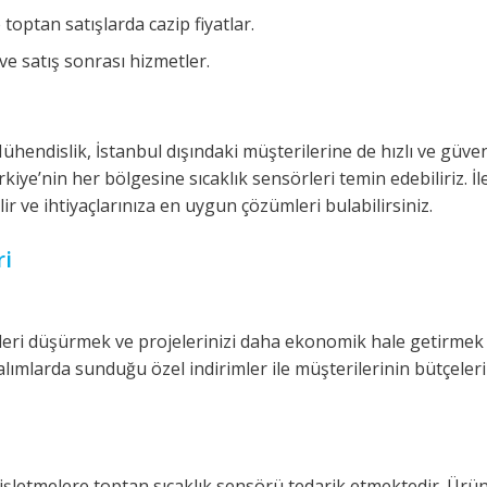
optan satışlarda cazip fiyatlar.
ve satış sonrası hizmetler.
endislik, İstanbul dışındaki müşterilerine de hızlı ve güven
iye’nin her bölgesine sıcaklık sensörleri temin edebiliriz. İl
lir ve ihtiyaçlarınıza en uygun çözümleri bulabilirsiniz.
ri
tleri düşürmek ve projelerinizi daha ekonomik hale getirmek 
lımlarda sunduğu özel indirimler ile müşterilerinin bütçeleri
n işletmelere toptan sıcaklık sensörü tedarik etmektedir. Ürü