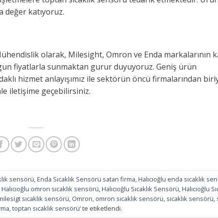
za değer katıyoruz.
ühendislik olarak, Milesight, Omron ve Enda markalarının ka
uygun fiyatlarla sunmaktan gurur duyuyoruz. Geniş ürün
daklı hizmet anlayışımız ile sektörün öncü firmalarından biriy
e iletişime geçebilirsiniz.
klık sensörü
,
Enda Sıcaklık Sensörü satan firma
,
Halıcıoğlu enda sıcaklık se
,
Halıcıoğlu omron sıcaklık sensörü
,
Halıcıoğlu Sıcaklık Sensörü
,
Halıcıoğlu Sı
milesigt sıcaklık sensörü
,
Omron
,
omron sıcaklık sensörü
,
sıcaklık sensörü
,
rma
,
toptan sıcaklık sensörü
’ te etiketlendi.