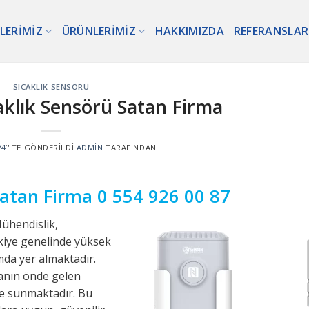
LERIMIZ
ÜRÜNLERIMIZ
HAKKIMIZDA
REFERANSLAR
SICAKLIK SENSÖRÜ
caklık Sensörü Satan Firma
24
’' TE GÖNDERILDI
ADMIN
TARAFINDAN
 Satan Firma
0 554 926 00 87
ühendislik,
rkiye genelinde yüksek
umda yer almaktadır.
anın önde gelen
ne sunmaktadır. Bu