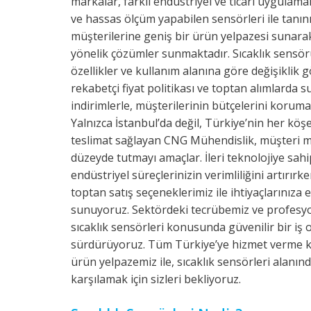
markalar, farklı endüstriyel ve ticari uygulama
ve hassas ölçüm yapabilen sensörleri ile tanın
müşterilerine geniş bir ürün yelpazesi sunarak
yönelik çözümler sunmaktadır. Sıcaklık sensörü
özellikler ve kullanım alanına göre değişiklik g
rekabetçi fiyat politikası ve toptan alımlarda 
indirimlerle, müşterilerinin bütçelerini korum
Yalnızca İstanbul’da değil, Türkiye’nin her köşe
teslimat sağlayan CNG Mühendislik, müşteri 
düzeyde tutmayı amaçlar. İleri teknolojiye sahip
endüstriyel süreçlerinizin verimliliğini artırır
toptan satış seçeneklerimiz ile ihtiyaçlarınıza
sunuyoruz. Sektördeki tecrübemiz ve profesyon
sıcaklık sensörleri konusunda güvenilir bir iş 
sürdürüyoruz. Tüm Türkiye’ye hizmet verme k
ürün yelpazemiz ile, sıcaklık sensörleri alanınd
karşılamak için sizleri bekliyoruz.